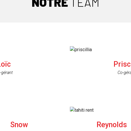
NOTRE
TEAM
Loïc
Prisc
-gérant
Co-gér
Snow
Reynolds