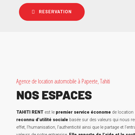
RESERVATION
Agence de location automobile à Papeete, Tahiti
NOS ESPACES
TAHITI RENT
est le
premier service économe
de location 
reconnu d’utilité sociale
basée sur des valeurs qui nous re
effet, l’humanisation, l'authenticité ainsi que le partage et l'ent
valeurs de notre entreprise.
Elle apporte de l’aide et le sou