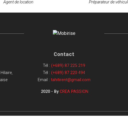
Agent de location
Préparateur de véhicul
Contact
Tél :
(+689) 87 225 219
Hilaire,
Tél :
(+689) 87 220 494
çaise
Email :
tahitirent@gmail.com
2020 - By
CREA PASSION