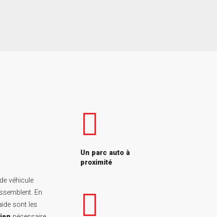
Un parc auto à
proximité
de véhicule
ssemblent. En
raide sont les
tien
nécessaire