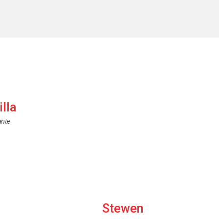
illa
ante
Stewen